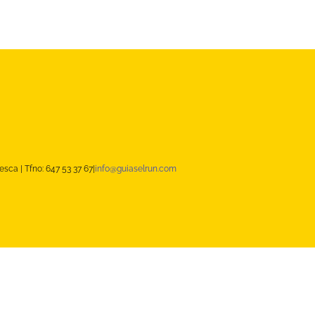
sca | Tfno: 647 53 37 67|
info@guiaselrun.com