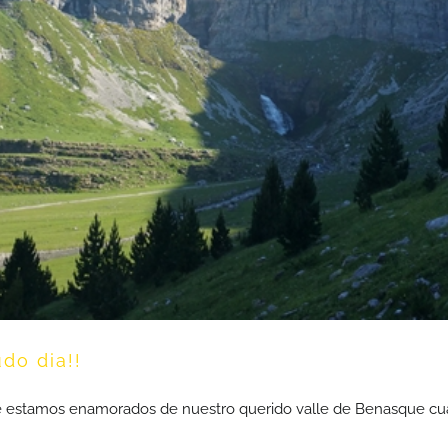
arque Nacional de Ordesa. ¡¡Menudo dia
do dia!!
e estamos enamorados de nuestro querido valle de Benasque cua